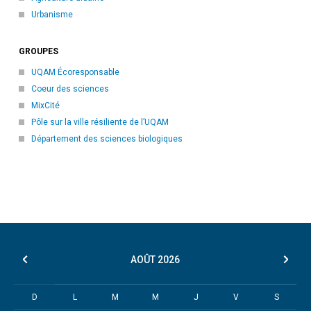
Urbanisme
GROUPES
UQAM Écoresponsable
Coeur des sciences
MixCité
Pôle sur la ville résiliente de l’UQAM
Département des sciences biologiques
AOÛT
2026
D
L
M
M
J
V
S