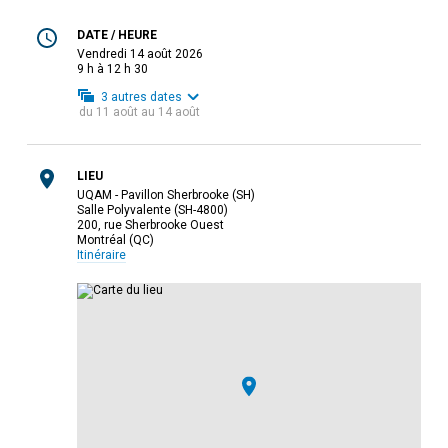
DATE / HEURE
vendredi 14 août 2026
9 h à 12 h 30
3
autres dates
du
11 août
au
14 août
LIEU
UQAM - Pavillon Sherbrooke (SH)
Salle Polyvalente (SH-4800)
200, rue Sherbrooke Ouest
Montréal (QC)
Itinéraire