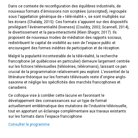
Dans ce contexte de reconfiguration des équilibres industriels, de
nouveaux formats d'émissions non scriptées (unscripted), regroupés
sous l'appellation générique de « télé-réalité », se sont multipliés sur
les écrans (Chalaby, 2015). Ces formats s'appuient sur des dispositifs
privilégiant l'événementialité (liveness) (Couldry, 2002; Scannell, 2014),
le divertissement et la para-interactivité (Klein Shagrir, 2017). Ils
proposent de nouveaux modes de médiation des rapports sociaux,
redistribuent le capital de visibilité au sein de l'espace public et
encouragent des formes inédites de participation et de réception.
Malgré la popularité incontestable de la télé-réalité, la recherche
francophone (et québécoise en particulier) demeure largement centrée
sur les fictions télévisuelles (téléséries, téléromans), laissant ce pan
crucial de la programmation relativement peu exploré. L'essentiel de la
littérature théorique sur les formats télévisuels reste d'origine anglo-
saxonne et néglige les spécificités des marchés francophones et
canadiens.
Ce colloque vise à combler cette lacune en favorisant le
développement des connaissances sur un type de format
actuellement emblématique des mutations de l'industrie télévisuelle,
tout en apportant un éclairage complémentaire aux travaux existants
sur les formats dans l'espace francophone.
Consulter le programme