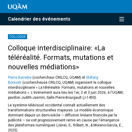
Calendrier des événements
COLLOQUE
Colloque interdisciplinaire: «La
téléréalité. Formats, mutations et
nouvelles médiations»
Pierre Barrette
(cochercheur CRILCQ, UQAM) et
Stéfany
Boisvert
(cochercheuse CRILCQ, UQAM) organisent le colloque
interdisciplinaire « La téléréalité. Formats, mutations et nouvelles
médiations ». L'événement aura lieu les 1er, 2 et 3 juin 2026, à l'UQAM,
pavillon Judith-Jasmin, Salle Pierre-Bourgault (J-1450).
Le système télévisuel occidental connaît actuellement des
transformations structurelles majeures. Le modèle économique
dominant depuis un demi-siècle — diffusion linéaire financée par la
publicité — se voit progressivement remis en cause par l'émergence
des plateformes numériques (Jenei, S., Róbert, N., & Moreno-García, E.,
2025).