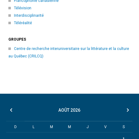
Francophonie canadienne
Télévision
Interdisciplinarité
Téléréalité
GROUPES
Centre de recherche interuniversitaire sur la littérature et la culture
au Québec (CRILCQ)
AOÛT
2026
D
L
M
M
J
V
S
1