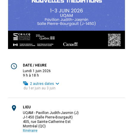
DATE / HEURE
lundi 1 juin 2026
9 h à 18 h
2
autres dates
du
1er juin
au
3 juin
LIEU
UQAM - Pavillon Judith-Jasmin (J)
J-1450 (Salle Pierre-Bourgault)
405, rue Sainte-Catherine Est
Montréal (QC)
Itinéraire