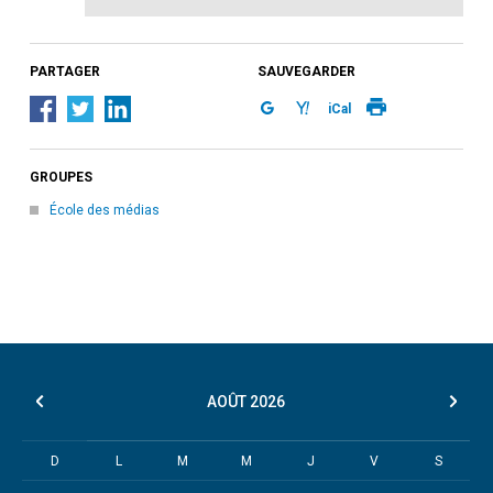
PARTAGER
SAUVEGARDER
iCal
GROUPES
École des médias
AOÛT
2026
D
L
M
M
J
V
S