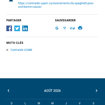
https://centraide.uqam.ca/evenements/du-spaghetti-pour-
une-bonne-cause/
PARTAGER
SAUVEGARDER
iCal
MOTS-CLÉS
Centraide UQAM
AOÛT
2026
D
L
M
M
J
V
S