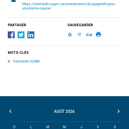
https://centraide.uqam.ca/evenements/du-spaghetti-pour-
une-bonne-cause/
PARTAGER
SAUVEGARDER
iCal
MOTS-CLÉS
Centraide UQAM
AOÛT
2026
D
L
M
M
J
V
S