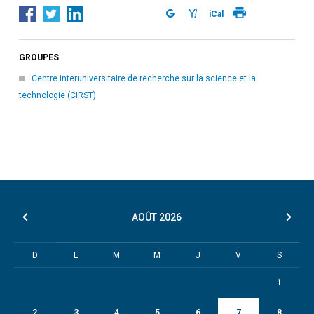
iCal
GROUPES
Centre interuniversitaire de recherche sur la science et la
technologie (CIRST)
AOÛT
2026
D
L
M
M
J
V
S
1
2
3
4
5
6
7
8