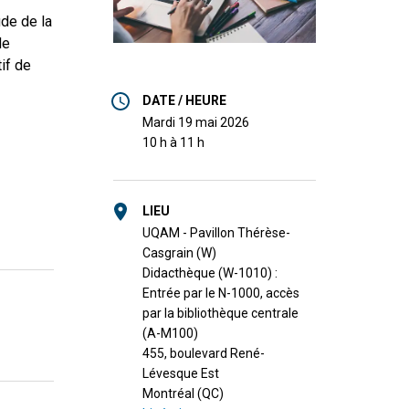
ude de la
de
if de
DATE / HEURE
mardi 19 mai 2026
10 h à 11 h
LIEU
UQAM - Pavillon Thérèse-
Casgrain (W)
Didacthèque (W-1010) :
Entrée par le N-1000, accès
par la bibliothèque centrale
(A-M100)
455, boulevard René-
Lévesque Est
Montréal (QC)