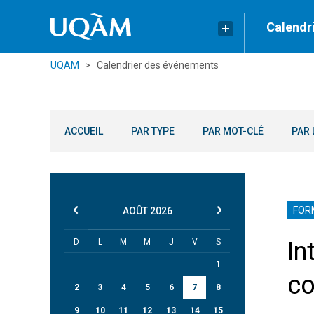
Calendr
UQAM
Calendrier des événements
ACCUEIL
PAR TYPE
PAR MOT-CLÉ
PAR 
FOR
AOÛT
2026
D
L
M
M
J
V
S
In
1
co
2
3
4
5
6
7
8
9
10
11
12
13
14
15