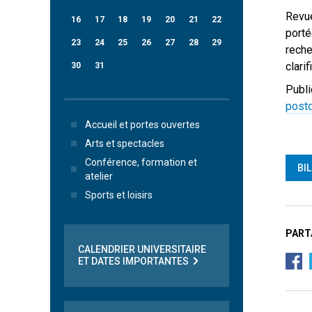
Revue
16
17
18
19
20
21
22
porté
23
24
25
26
27
28
29
reche
clari
30
31
Publi
post
Accueil et portes ouvertes
Arts et spectacles
Conférence, formation et
BI
atelier
Sports et loisirs
PART
CALENDRIER UNIVERSITAIRE
ET DATES IMPORTANTES