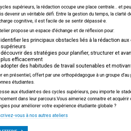
ycles supérieurs, la rédaction occupe une place centrale… et peu
is devenir un véritable défi. Entre la gestion du temps, la clarté 
 charge cognitive, il est facile de se sentir dépassé·e.
telier propose un espace d’échange et de réflexion pour:
identifier les principaux obstacles liés à la rédaction aux
supérieurs
découvrir des stratégies pour planifier, structurer et ava
plus efficacement
adopter des habitudes de travail soutenables et motivan
er en présentiel, offert par une orthopédagogue à un groupe d’au
nnes étudiantes.
esse aux étudiant·es des cycles supérieurs, peu importe le stad
ncement dans leur parcours.Vous aimeriez connaitre et acquérir 
égies pour améliorer votre expérience étudiante globale ?
scrivez-vous à nos autres ateliers