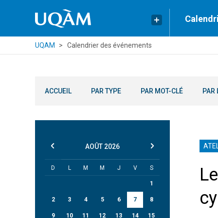
Calendr
UQAM
Calendrier des événements
ACCUEIL
PAR TYPE
PAR MOT-CLÉ
PAR 
ATEL
AOÛT
2026
D
L
M
M
J
V
S
Le
1
cy
2
3
4
5
6
7
8
9
10
11
12
13
14
15