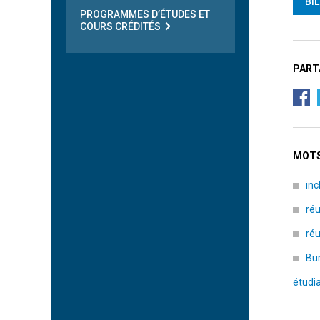
BI
PROGRAMMES D’ÉTUDES ET
COURS CRÉDITÉS
PART
MOTS
inc
réu
réu
Bur
étudi