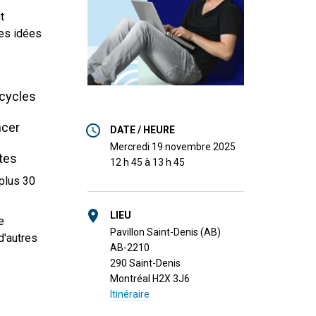
t
des idées
 cycles
ncer
DATE / HEURE
mercredi 19 novembre 2025
tes
12 h 45 à 13 h 45
 plus 30
LIEU
e
Pavillon Saint-Denis (AB)
d'autres
AB-2210
290 Saint-Denis
Montréal H2X 3J6
Itinéraire