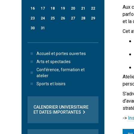
Aux c
16
17
18
19
20
21
22
parfo
23
24
25
26
27
28
29
et la
30
31
Cet a
Accueil et portes ouvertes
Arts et spectacles
Conférence, formation et
atelier
Ateli
perso
Sports et loisirs
S’adr
d’ava
CALENDRIER UNIVERSITAIRE
strat
ET DATES IMPORTANTES
->
In