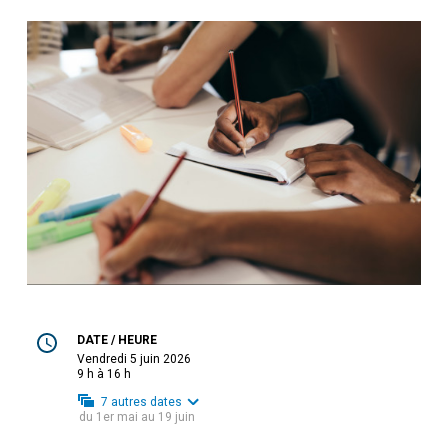
DATE / HEURE
vendredi 5 juin 2026
9 h à 16 h
7
autres dates
du
1er mai
au
19 juin