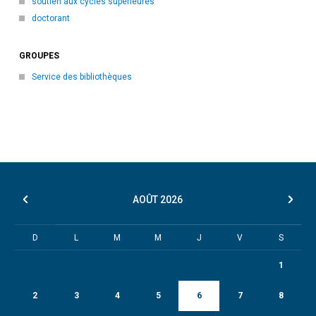
soutien aux cycles supérieures
doctorant
GROUPES
Service des bibliothèques
AOÛT
2026
D
L
M
M
J
V
S
1
2
3
4
5
6
7
8