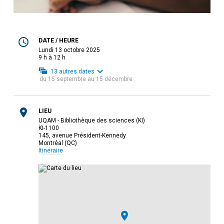
DATE / HEURE
lundi 13 octobre 2025
9 h à 12 h
13
autres dates
du
15 septembre
au
15 décembre
LIEU
UQAM - Bibliothèque des sciences (KI)
KI-1100
145, avenue Président-Kennedy
Montréal (QC)
Itinéraire