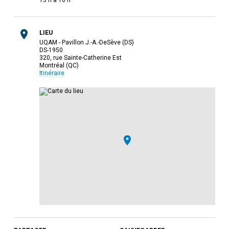
13 h à 16 h
LIEU
UQAM - Pavillon J.-A.-DeSève (DS)
DS-1950
320, rue Sainte-Catherine Est
Montréal (QC)
Itinéraire