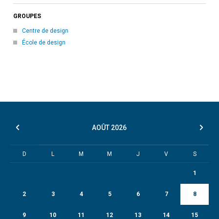
GROUPES
Centre de design
École de design
AOÛT
2026
D
L
M
M
J
V
S
1
2
3
4
5
6
7
8
9
10
11
12
13
14
15