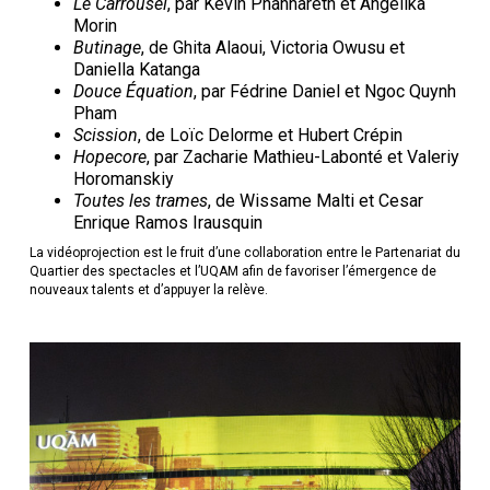
Le Carrousel
, par Kevin Phannareth et Angelika
Morin
Butinage
, de Ghita Alaoui, Victoria Owusu et
Daniella Katanga
Douce Équation
, par Fédrine Daniel et Ngoc Quynh
Pham
Scission
, de Loïc Delorme et Hubert Crépin
Hopecore
, par Zacharie Mathieu-Labonté et Valeriy
Horomanskiy
Toutes les trames
, de Wissame Malti et Cesar
Enrique Ramos Irausquin
La vidéoprojection est le fruit d’une collaboration entre le Partenariat du
Quartier des spectacles et l’UQAM afin de favoriser l’émergence de
nouveaux talents et d’appuyer la relève.