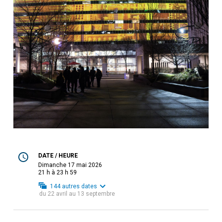
DATE / HEURE
dimanche 17 mai 2026
21 h à 23 h 59
144
autres dates
du
22 avril
au
13 septembre