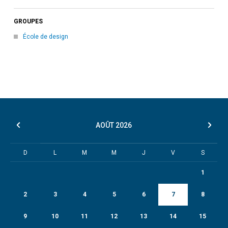
GROUPES
École de design
AOÛT
2026
D
L
M
M
J
V
S
1
2
3
4
5
6
7
8
9
10
11
12
13
14
15