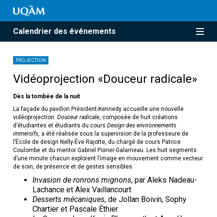
Calendrier des événements
PROJECTION
Vidéoprojection «Douceur radicale»
Dès la tombée de la nuit
La façade du pavillon Président-Kennedy accueille une nouvelle
vidéoprojection.
Douceur radicale
, composée de huit créations
d’étudiantes et étudiants du cours
Design des environnements
immersifs
, a été réalisée sous la supervision de la professeure de
l’École de design Nelly-Ève Rajotte, du chargé de cours Patrice
Coulombe et du mentor Gabriel Poirier-Galarneau. Les huit segments
d’une minute chacun explorent l’image en mouvement comme vecteur
de soin, de présence et de gestes sensibles.
Invasion de ronrons mignons
, par Aleks Nadeau-
Lachance et Alex Vaillancourt
Desserts mécaniques
, de Jollan Boivin, Sophy
Chartier et Pascale Éthier