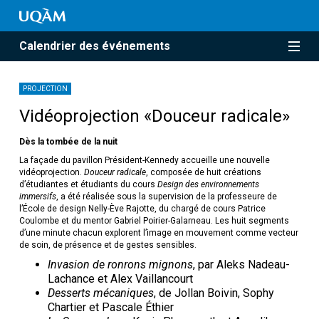
Calendrier des événements
PROJECTION
Vidéoprojection «Douceur radicale»
Dès la tombée de la nuit
La façade du pavillon Président-Kennedy accueille une nouvelle
vidéoprojection.
Douceur radicale
, composée de huit créations
d’étudiantes et étudiants du cours
Design des environnements
immersifs
, a été réalisée sous la supervision de la professeure de
l’École de design Nelly-Ève Rajotte, du chargé de cours Patrice
Coulombe et du mentor Gabriel Poirier-Galarneau. Les huit segments
d’une minute chacun explorent l’image en mouvement comme vecteur
de soin, de présence et de gestes sensibles.
Invasion de ronrons mignons
, par Aleks Nadeau-
Lachance et Alex Vaillancourt
Desserts mécaniques
, de Jollan Boivin, Sophy
Chartier et Pascale Éthier