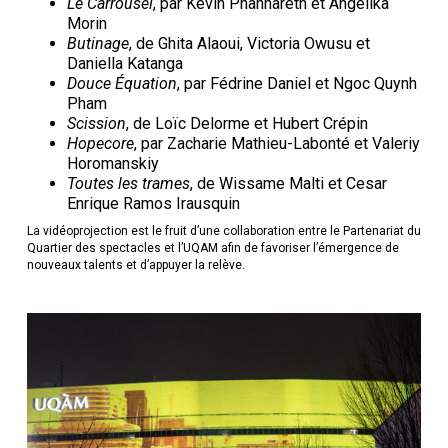
Le Carrousel
, par Kevin Phannareth et Angelika
Morin
Butinage
, de Ghita Alaoui, Victoria Owusu et
Daniella Katanga
Douce Équation
, par Fédrine Daniel et Ngoc Quynh
Pham
Scission
, de Loïc Delorme et Hubert Crépin
Hopecore
, par Zacharie Mathieu-Labonté et Valeriy
Horomanskiy
Toutes les trames
, de Wissame Malti et Cesar
Enrique Ramos Irausquin
La vidéoprojection est le fruit d’une collaboration entre le Partenariat du
Quartier des spectacles et l’UQAM afin de favoriser l’émergence de
nouveaux talents et d’appuyer la relève.