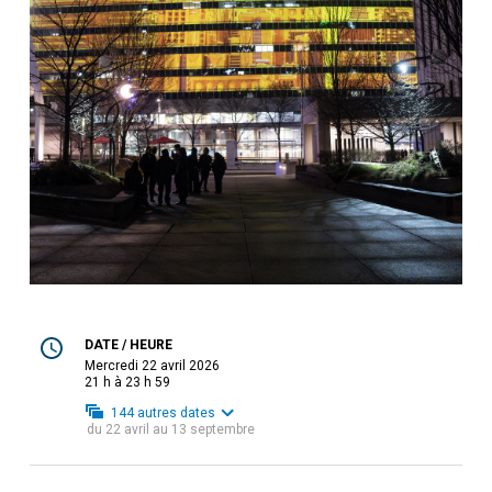
DATE / HEURE
mercredi 22 avril 2026
21 h à 23 h 59
144
autres dates
du
22 avril
au
13 septembre