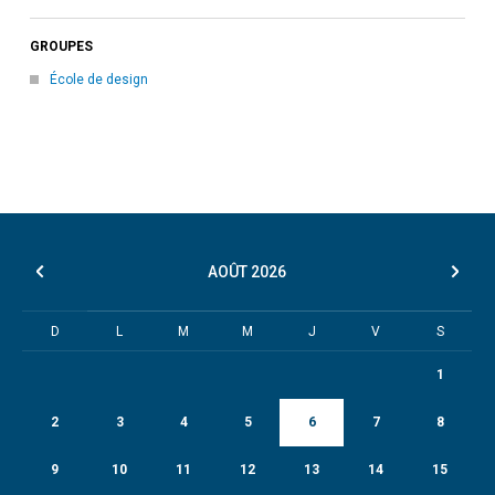
GROUPES
École de design
AOÛT
2026
D
L
M
M
J
V
S
1
2
3
4
5
6
7
8
9
10
11
12
13
14
15