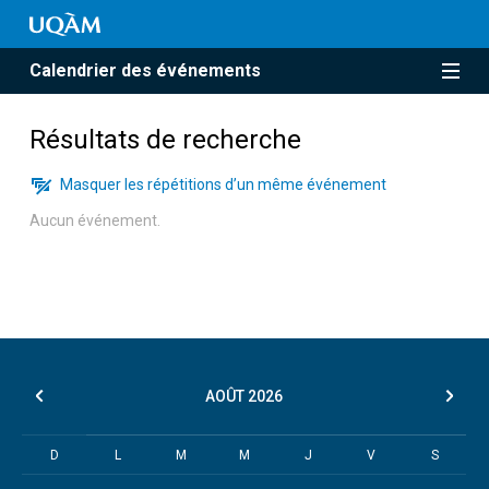
Calendrier des événements
Résultats de recherche
Masquer les répétitions d’un même événement
Aucun événement.
AOÛT
2026
D
L
M
M
J
V
S