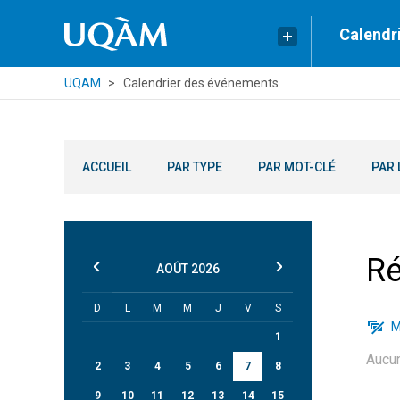
Calendr
UQAM
Calendrier des événements
ACCUEIL
PAR TYPE
PAR MOT-CLÉ
PAR 
Ré
AOÛT
2026
D
L
M
M
J
V
S
M
1
Aucu
2
3
4
5
6
7
8
9
10
11
12
13
14
15