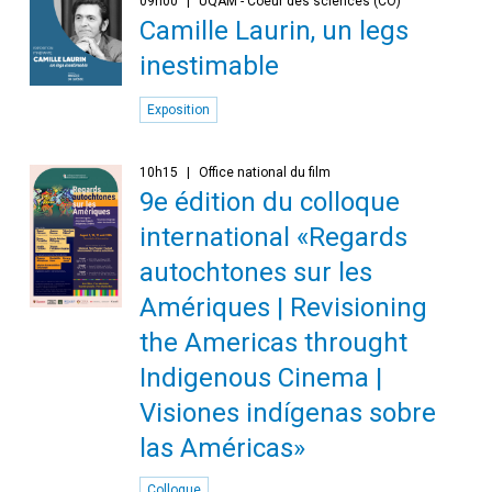
09h00
UQAM - Coeur des sciences (CO)
Camille Laurin, un legs
inestimable
Exposition
10h15
Office national du film
9e édition du colloque
international «Regards
autochtones sur les
Amériques | Revisioning
the Americas throught
Indigenous Cinema |
Visiones indígenas sobre
las Américas»
Colloque