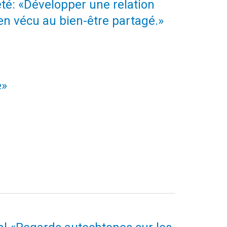
iété: «Développer une relation
ien vécu au bien-être partagé.»
e»