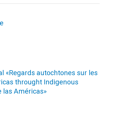
le
nal «Regards autochtones sur les
icas throught Indigenous
e las Américas»