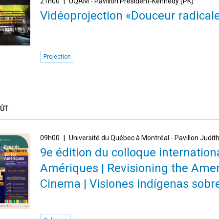
21h00
UQAM - Pavillon Président-Kennedy (PK)
Vidéoprojection «Douceur radical
Projection
OÛT
09h00
Université du Québec à Montréal - Pavillon Judi
9e édition du colloque internatio
Amériques | Revisioning the Amer
Cinema | Visiones indígenas sobr