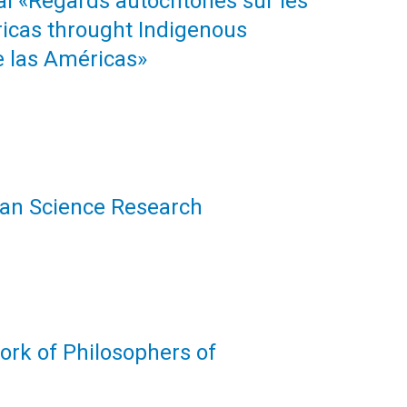
nal «Regards autochtones sur les
icas throught Indigenous
e las Américas»
uman Science Research
ork of Philosophers of