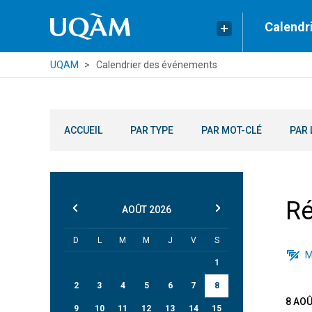
Calendr
UQAM
Calendrier des événements
ACCUEIL
PAR TYPE
PAR MOT-CLÉ
PAR 
Ré
AOÛT
2026
D
L
M
M
J
V
S
M
1
2
3
4
5
6
7
8
8 AO
9
10
11
12
13
14
15