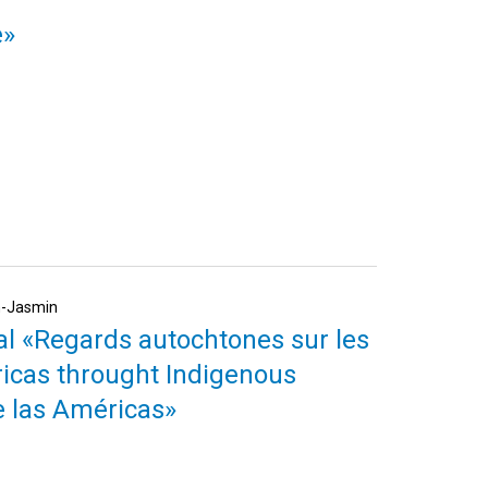
e»
th-Jasmin
nal «Regards autochtones sur les
icas throught Indigenous
e las Américas»