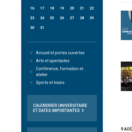
16
17
18
19
20
21
22
23
24
25
26
27
28
29
30
31
Accueil et portes ouvertes
Arts et spectacles
Conférence, formation et
atelier
Sports et loisirs
CALENDRIER UNIVERSITAIRE
ET DATES IMPORTANTES
9 AO