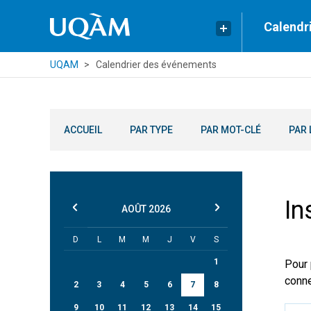
Calendr
UQAM
Calendrier des événements
ACCUEIL
PAR TYPE
PAR MOT-CLÉ
PAR 
In
AOÛT
2026
D
L
M
M
J
V
S
1
Pour 
conne
2
3
4
5
6
7
8
9
10
11
12
13
14
15