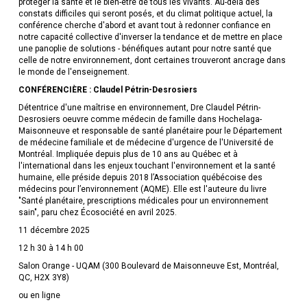
protéger la santé et le bien-être de tous les vivants. Au-delà des
constats difficiles qui seront posés, et du climat politique actuel, la
conférence cherche d'abord et avant tout à redonner confiance en
notre capacité collective d'inverser la tendance et de mettre en place
une panoplie de solutions - bénéfiques autant pour notre santé que
celle de notre environnement, dont certaines trouveront ancrage dans
le monde de l'enseignement.
CONFÉRENCIÈRE : Claudel Pétrin-Desrosiers
Détentrice d'une maîtrise en environnement, Dre Claudel Pétrin-
Desrosiers oeuvre comme médecin de famille dans Hochelaga-
Maisonneuve et responsable de santé planétaire pour le Département
de médecine familiale et de médecine d'urgence de l'Université de
Montréal. Impliquée depuis plus de 10 ans au Québec et à
l'international dans les enjeux touchant l'environnement et la santé
humaine, elle préside depuis 2018 l’Association québécoise des
médecins pour l’environnement (AQME). Elle est l'auteure du livre
"Santé planétaire, prescriptions médicales pour un environnement
sain", paru chez Écosociété en avril 2025.
11 décembre 2025
12 h 30 à 14 h 00
Salon Orange - UQAM (300 Boulevard de Maisonneuve Est, Montréal,
QC, H2X 3Y8)
ou en ligne