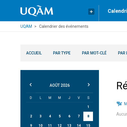
Calendr
UQAM
Calendrier des événements
ACCUEIL
PAR TYPE
PAR MOT-CLÉ
PAR 
Ré
AOÛT
2026
D
L
M
M
J
V
S
M
1
Aucu
2
3
4
5
6
7
8
9
10
11
12
13
14
15