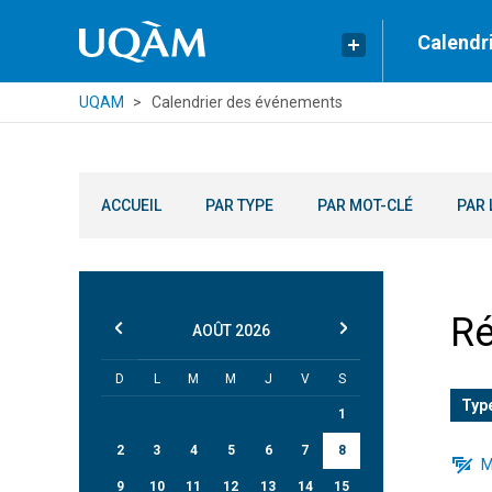
Calendr
UQAM
Calendrier des événements
ACCUEIL
PAR TYPE
PAR MOT-CLÉ
PAR 
Ré
AOÛT
2026
D
L
M
M
J
V
S
Typ
1
2
3
4
5
6
7
8
M
9
10
11
12
13
14
15