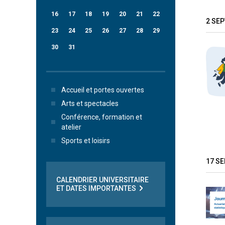
16
17
18
19
20
21
22
2 SE
23
24
25
26
27
28
29
30
31
Accueil et portes ouvertes
Arts et spectacles
Conférence, formation et
atelier
Sports et loisirs
17 S
CALENDRIER UNIVERSITAIRE
ET DATES IMPORTANTES