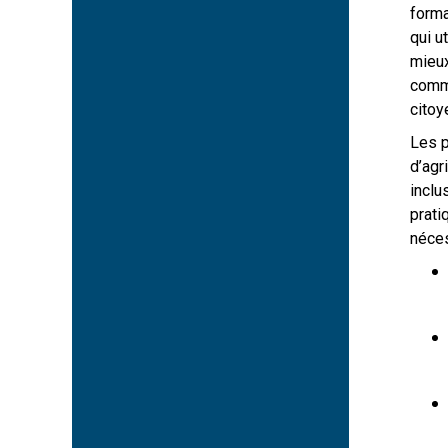
forma
qui u
mieux
comme
citoy
Les p
d’agr
inclu
prati
néces