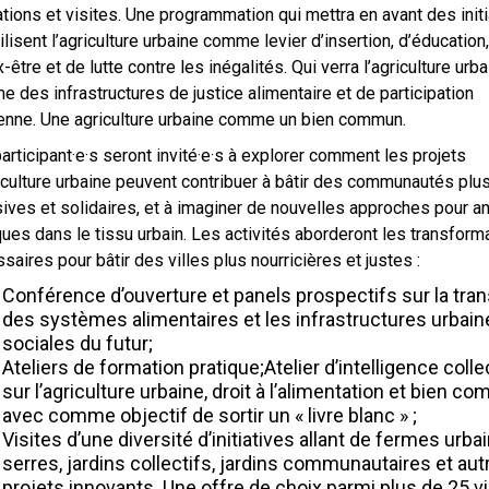
tions et visites. Une programmation qui mettra en avant des init
tilisent l’agriculture urbaine comme levier d’insertion, d’éducation
-être et de lutte contre les inégalités. Qui verra l’agriculture urba
 des infrastructures de justice alimentaire et de participation
enne. Une agriculture urbaine comme un bien commun.
articipant·e·s seront invité·e·s à explorer comment les projets
iculture urbaine peuvent contribuer à bâtir des communautés plu
sives et solidaires, et à imaginer de nouvelles approches pour a
ques dans le tissu urbain. Les activités aborderont les transform
saires pour bâtir des villes plus nourricières et justes :
Conférence d’ouverture et panels prospectifs sur la tran
des systèmes alimentaires et les infrastructures urbain
sociales du futur;
Ateliers de formation pratique;Atelier d’intelligence colle
sur l’agriculture urbaine, droit à l’alimentation et bien c
avec comme objectif de sortir un « livre blanc » ;
Visites d’une diversité d’initiatives allant de fermes urba
serres, jardins collectifs, jardins communautaires et aut
projets innovants. Une offre de choix parmi plus de 25 vi