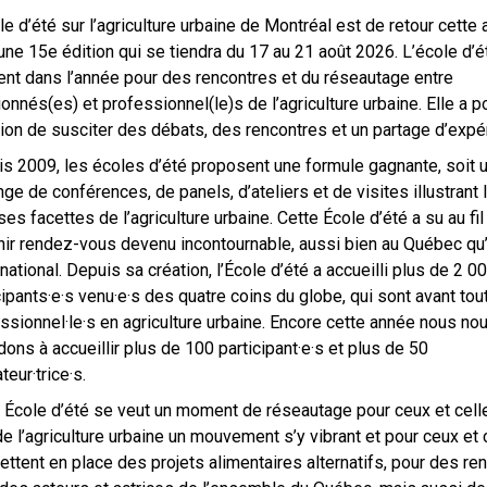
le d’été sur l’agriculture urbaine de Montréal est de retour cette
une 15e édition qui se tiendra du 17 au 21 août 2026. L’école d’é
t dans l’année pour des rencontres et du réseautage entre
onnés(es) et professionnel(le)s de l’agriculture urbaine. Elle a p
ion de susciter des débats, des rencontres et un partage d’expé
s 2009, les écoles d’été proposent une formule gagnante, soit 
ge de conférences, de panels, d’ateliers et de visites illustrant 
ses facettes de l’agriculture urbaine. Cette École d’été a su au fi
ir rendez-vous devenu incontournable, aussi bien au Québec qu
ernational. Depuis sa création, l’École d’été a accueilli plus de 2 0
cipants·e·s venu·e·s des quatre coins du globe, qui sont avant tou
ssionnel·le·s en agriculture urbaine. Encore cette année nous no
dons à accueillir plus de 100 participant·e·s et plus de 50
teur·trice·s.
 École d’été se veut un moment de réseautage pour ceux et cell
de l’agriculture urbaine un mouvement s’y vibrant et pour ceux et 
ettent en place des projets alimentaires alternatifs, pour des re