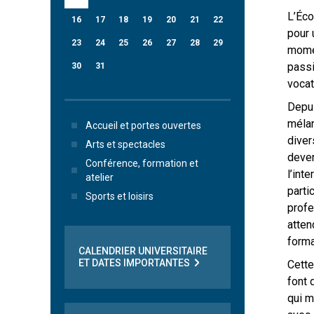
L’Éco
16
17
18
19
20
21
22
pour 
23
24
25
26
27
28
29
momen
passi
30
31
vocat
Depui
mélan
Accueil et portes ouvertes
diver
Arts et spectacles
deven
Conférence, formation et
l’int
atelier
parti
Sports et loisirs
profe
atten
forma
CALENDRIER UNIVERSITAIRE
ET DATES IMPORTANTES
Cette
font 
qui m