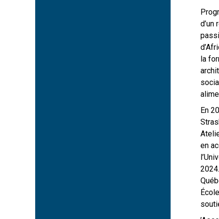
Progr
d’un 
passi
d’Afr
la fo
archi
socia
alime
En 20
Stras
Ateli
en ac
l’Uni
2024.
Québe
École
souti