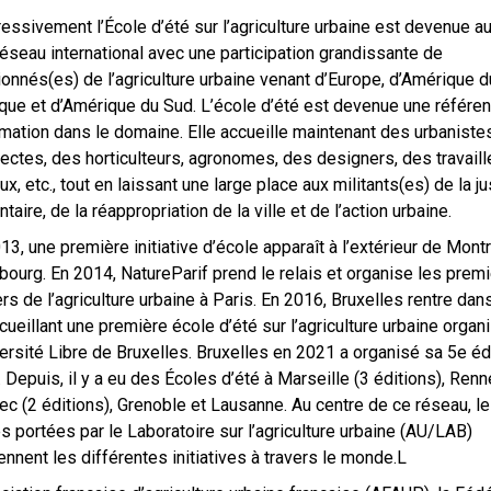
essivement l’École d’été sur l’agriculture urbaine est devenue a
réseau international avec une participation grandissante de
onnés(es) de l’agriculture urbaine venant d’Europe, d’Amérique d
ique et d’Amérique du Sud. L’école d’été est devenue une référe
rmation dans le domaine. Elle accueille maintenant des urbaniste
tectes, des horticulteurs, agronomes, des designers, des travaill
ux, etc., tout en laissant une large place aux militants(es) de la ju
ntaire, de la réappropriation de la ville et de l’action urbaine.
13, une première initiative d’école apparaît à l’extérieur de Montr
bourg. En 2014, NatureParif prend le relais et organise les prem
ers de l’agriculture urbaine à Paris. En 2016, Bruxelles rentre dans
cueillant une première école d’été sur l’agriculture urbaine organ
versité Libre de Bruxelles. Bruxelles en 2021 a organisé sa 5e éd
 Depuis, il y a eu des Écoles d’été à Marseille (3 éditions), Renn
c (2 éditions), Grenoble et Lausanne. Au centre de ce réseau, l
s portées par le Laboratoire sur l’agriculture urbaine (AU/LAB)
ennent les différentes initiatives à travers le monde.L