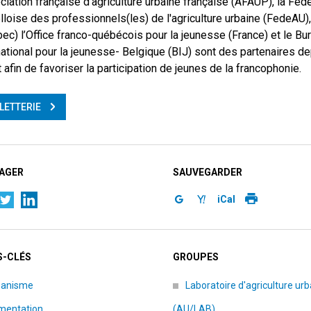
ciation française d’agriculture urbaine française (AFAUP), la Féd
lloise des professionnels(les) de l'agriculture urbaine (FedeAU)
ec) l’Office franco-québécois pour la jeunesse (France) et le Bu
national pour la jeunesse- Belgique (BIJ) sont des partenaires de
 afin de favoriser la participation de jeunes de la francophonie.
LLETTERIE
AGER
SAUVEGARDER
iCal
-CLÉS
GROUPES
banisme
Laboratoire d'agriculture urb
imentation
(AU/LAB)