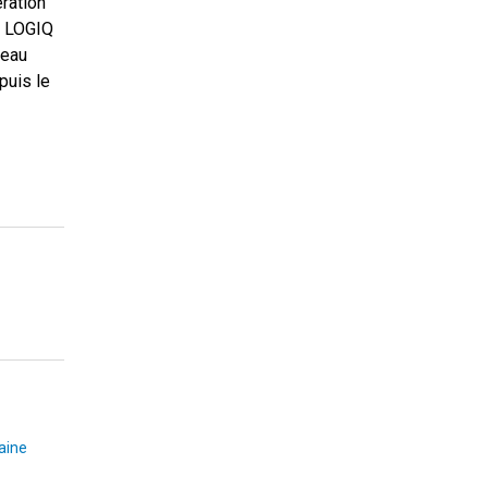
ération
, LOGIQ
reau
puis le
aine