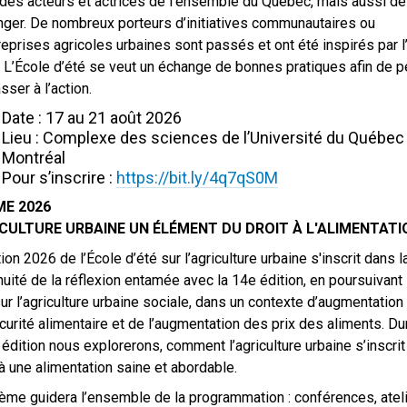
des acteurs et actrices de l’ensemble du Québec, mais aussi de
anger. De nombreux porteurs d’initiatives communautaires ou
reprises agricoles urbaines sont passés et ont été inspirés par l
. L’École d’été se veut un échange de bonnes pratiques afin de 
sser à l’action.
Date : 17 au 21 août 2026
Lieu : Complexe des sciences de l’Université du Québec
Montréal
Pour s’inscrire :
https://bit.ly/4q7qS0M
E 2026
CULTURE URBAINE UN ÉLÉMENT DU DROIT À L'ALIMENTATI
tion 2026 de l’École d’été sur l’agriculture urbaine s'inscrit dans l
nuité de la réflexion entamée avec la 14e édition, en poursuivant 
ur l’agriculture urbaine sociale, dans un contexte d’augmentation
écurité alimentaire et de l’augmentation des prix des aliments. Du
 édition nous explorerons, comment l’agriculture urbaine s’inscri
 à une alimentation saine et abordable.
ème guidera l’ensemble de la programmation : conférences, ateli