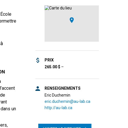
’École
permettre
 à
PRIX
265.00
$
–
ON
a
l’accent
RENSEIGNEMENTS
 de
Eric Duchemin
eric.duchemin@au-lab.ca
rant
http://au-lab.ca
t dans un
ers,