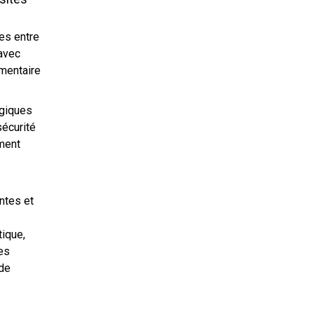
es entre
avec
imentaire
ogiques
sécurité
ement
ntes et
ique,
es
 de