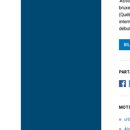
’Asso
bruxe
(Québ
inter
début
BI
PART
MOTS
ur
Al