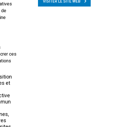
VISITER LE SITE WEB
iatives
, de
ine
s
ncrer ces
ations
sition
es et
ctive
ommun
ines,
res
sites