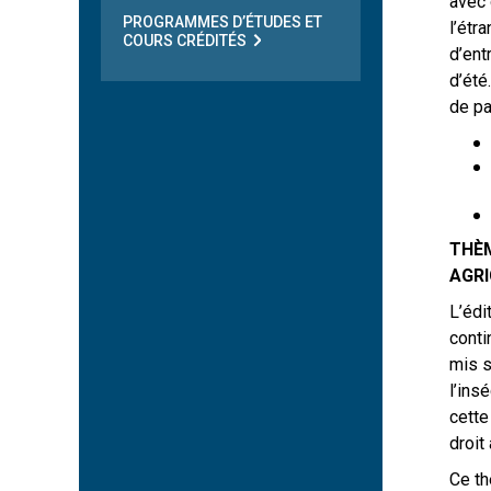
avec 
PROGRAMMES D’ÉTUDES ET
l’étr
COURS CRÉDITÉS
d’ent
d’été
de pa
THÈM
AGRI
L’édi
conti
mis s
l’ins
cette
droit
Ce th