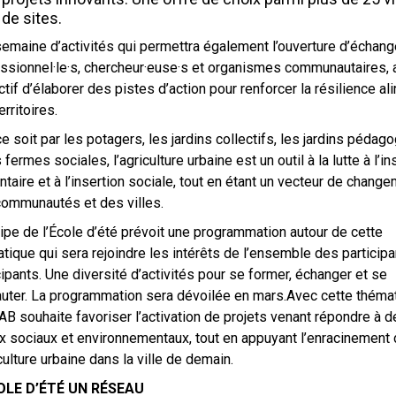
de sites.
emaine d’activités qui permettra également l’ouverture d’échang
ssionnel·le·s, chercheur·euse·s et organismes communautaires, 
ectif d’élaborer des pistes d’action pour renforcer la résilience al
erritoires.
e soit par les potagers, les jardins collectifs, les jardins pédag
s fermes sociales, l’agriculture urbaine est un outil à la lutte à l’in
ntaire et à l’insertion sociale, tout en étant un vecteur de chang
ommunautés et des villes.
ipe de l’École d’été prévoit une programmation autour de cette
tique qui sera rejoindre les intérêts de l’ensemble des participa
cipants. Une diversité d’activités pour se former, échanger et se
uter. La programmation sera dévoilée en mars.Avec cette thémat
B souhaite favoriser l’activation de projets venant répondre à d
x sociaux et environnementaux, tout en appuyant l’enracinement
iculture urbaine dans la ville de demain.
OLE D’ÉTÉ UN RÉSEAU