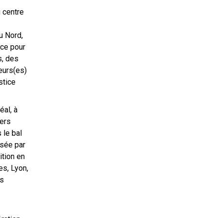
u centre
u Nord,
nce pour
s, des
eurs(es)
stice
éal, à
iers
 le bal
isée par
ition en
es, Lyon,
es