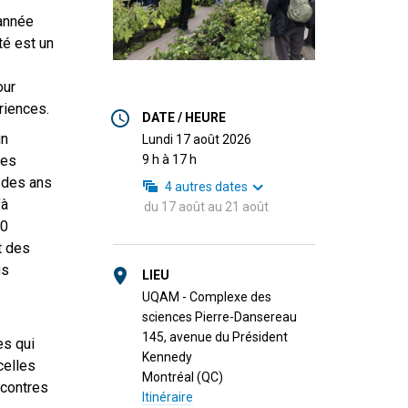
 année
té est un
our
riences.
DATE / HEURE
un
lundi 17 août 2026
9 h à 17 h
les
l des ans
4
autres dates
’à
du
17 août
au
21 août
00
t des
us
LIEU
UQAM - Complexe des
sciences Pierre-Dansereau
145, avenue du Président
es qui
Kennedy
celles
Montréal (QC)
ncontres
Itinéraire