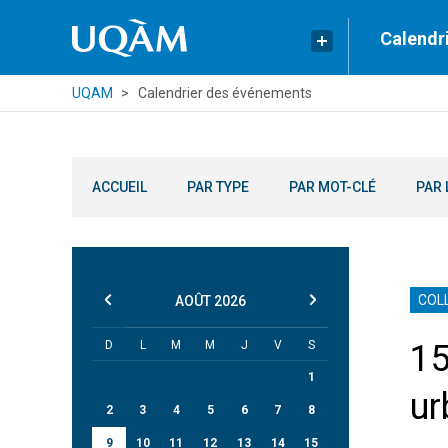
Calendr
UQAM
Calendrier des événements
ACCUEIL
PAR TYPE
PAR MOT-CLÉ
PAR 
COL
AOÛT
2026
D
L
M
M
J
V
S
15
1
ur
2
3
4
5
6
7
8
9
10
11
12
13
14
15