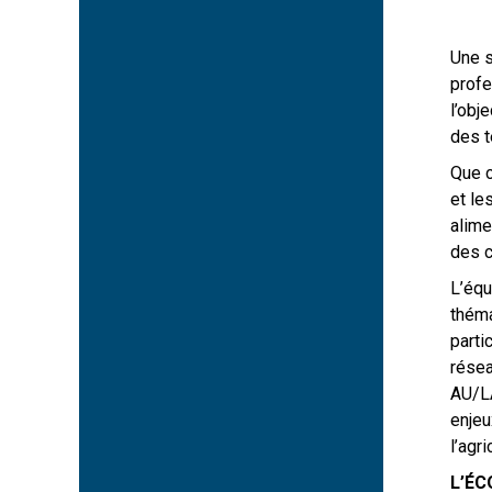
Une s
profe
l’obj
des t
Que c
et le
alime
des c
L’équ
théma
parti
résea
AU/LA
enjeu
l’agr
L’ÉC