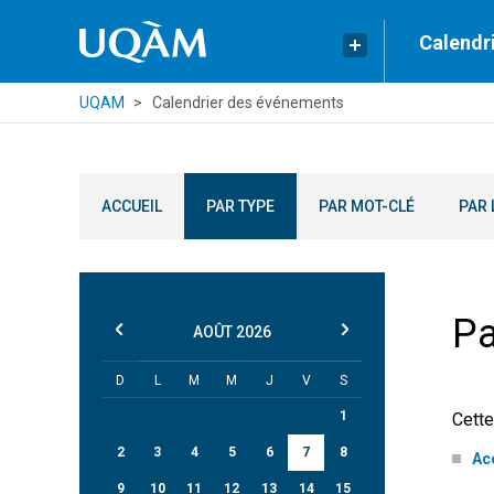
Calendr
UQAM
Calendrier des événements
ACCUEIL
PAR TYPE
PAR MOT-CLÉ
PAR 
Pa
AOÛT
2026
D
L
M
M
J
V
S
1
Cette
2
3
4
5
6
7
8
Acc
9
10
11
12
13
14
15