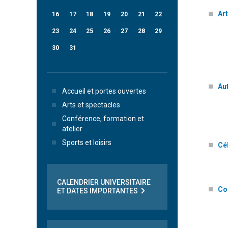
Art
16
17
18
19
20
21
22
23
24
25
26
27
28
29
30
31
Au
Accueil et portes ouvertes
Arts et spectacles
Conférence, formation et
atelier
Sports et loisirs
Cé
CALENDRIER UNIVERSITAIRE
Con
ET DATES IMPORTANTES