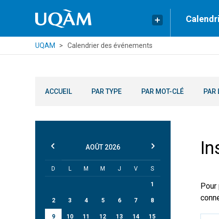
Calendr
UQAM
Calendrier des événements
ACCUEIL
PAR TYPE
PAR MOT-CLÉ
PAR 
In
AOÛT
2026
D
L
M
M
J
V
S
1
Pour 
conne
2
3
4
5
6
7
8
9
10
11
12
13
14
15