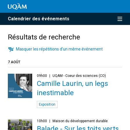
Calendrier des événements
Résultats de recherche
Masquer les répétitions d’un même événement
7 AOÛT
09h00
UQAM - Coeur des sciences (CO)
Camille Laurin, un legs
inestimable
Exposition
10h00
Maison du développement durable
Balade - Sur les toits verts