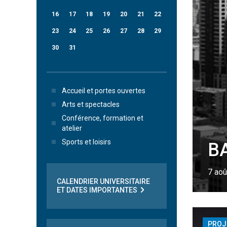
16
17
18
19
20
21
22
23
24
25
26
27
28
29
30
31
Accueil et portes ouvertes
Arts et spectacles
Conférence, formation et
atelier
Sports et loisirs
BA
7 aoû
CALENDRIER UNIVERSITAIRE
ET DATES IMPORTANTES
PROJ