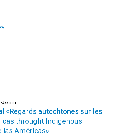
e»
th-Jasmin
nal «Regards autochtones sur les
icas throught Indigenous
e las Américas»