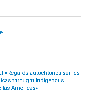
le
nal «Regards autochtones sur les
icas throught Indigenous
e las Américas»