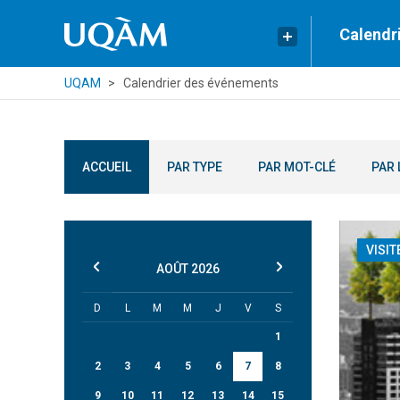
Calendr
UQAM
Calendrier des événements
ACCUEIL
PAR TYPE
PAR MOT-CLÉ
PAR 
VISIT
AOÛT
2026
D
L
M
M
J
V
S
1
2
3
4
5
6
7
8
9
10
11
12
13
14
15