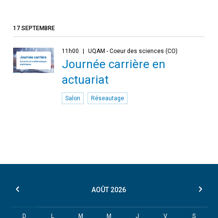
17 SEPTEMBRE
11h00
UQAM - Coeur des sciences (CO)
Journée carrière en
actuariat
Salon
Réseautage
AOÛT
2026
D
L
M
M
J
V
S