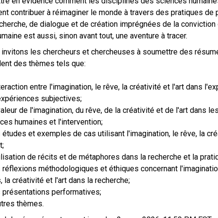
tre en évidence comment les disciplines des sciences humaine
nt contribuer à réimaginer le monde à travers des pratiques de
cherche, de dialogue et de création imprégnées de la conviction 
umaine est aussi, sinon avant tout, une aventure à tracer.
invitons les chercheurs et chercheuses à soumettre des résum
ent des thèmes tels que:
teraction entre l'imagination, le rêve, la créativité et l'art dans l'e
xpériences subjectives;
valeur de l'imagination, du rêve, de la créativité et de l'art dans le
ces humaines et l'intervention;
 études et exemples de cas utilisant l'imagination, le rêve, la cré
t;
tilisation de récits et de métaphores dans la recherche et la prati
 réflexions méthodologiques et éthiques concernant l'imaginatio
 la créativité et l'art dans la recherche;
 présentations performatives;
utres thèmes.