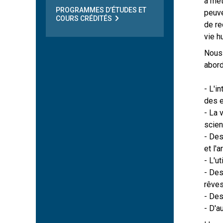
à met
PROGRAMMES D’ÉTUDES ET
peuve
COURS CRÉDITÉS
de re
vie h
Nous 
abord
- L'in
des e
- La 
scien
- Des
et l'ar
- L'u
- Des
rêves,
- Des
- D'a