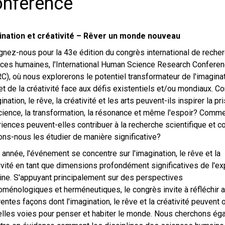
nference
ination et créativité – Rêver un monde nouveau
gnez-nous pour la 43e édition du congrès international de reche
ces humaines, l'International Human Science Research Confere
C), où nous explorerons le potentiel transformateur de l'imaginat
et de la créativité face aux défis existentiels et/ou mondiaux. 
ination, le rêve, la créativité et les arts peuvent-ils inspirer la pr
ience, la transformation, la résonance et même l'espoir? Comm
iences peuvent-elles contribuer à la recherche scientifique et 
ns-nous les étudier de manière significative?
 année, l'événement se concentre sur l'imagination, le rêve et la
ivité en tant que dimensions profondément significatives de l'e
ne. S'appuyant principalement sur des perspectives
ménologiques et herméneutiques, le congrès invite à réfléchir 
rentes façons dont l'imagination, le rêve et la créativité peuvent 
lles voies pour penser et habiter le monde. Nous cherchons ég