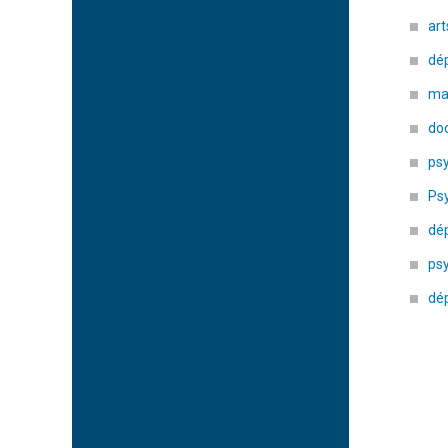
art
dé
maî
doc
ps
Ps
dé
ps
dé