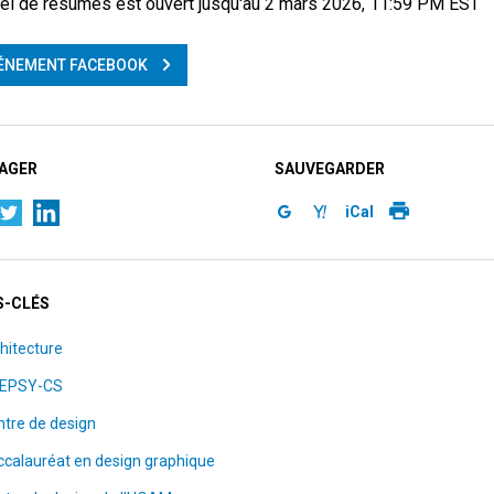
el de résumés est ouvert jusqu'au 2 mars 2026, 11:59 PM EST
ÉNEMENT FACEBOOK
AGER
SAUVEGARDER
iCal
-CLÉS
hitecture
EPSY-CS
tre de design
calauréat en design graphique