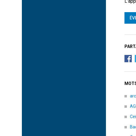
L'app
ÉV
PART
MOTS
arc
AG
Cen
Bac