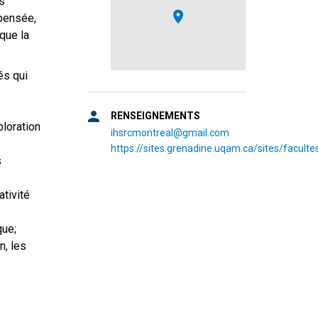
s
 pensée,
que la
és qui
RENSEIGNEMENTS
xploration
ihsrcmontreal@gmail.com
https://sites.grenadine.uqam.ca/sites/facul
s
ativité
que;
n, les