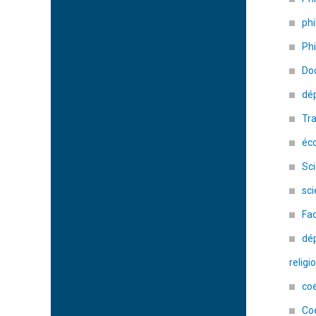
phi
Phi
Doc
dé
Tra
éco
Sci
sc
Fac
dé
religi
coe
Co