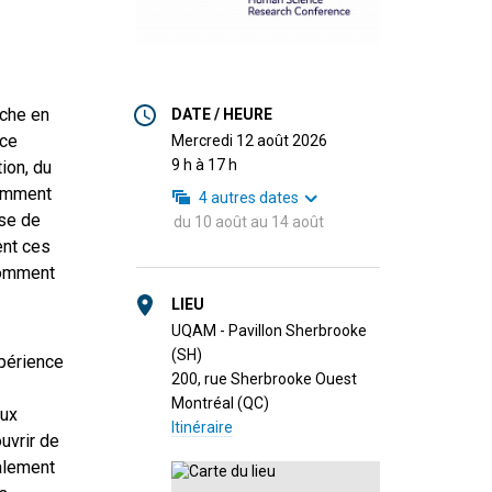
rche en
DATE / HEURE
nce
mercredi 12 août 2026
9 h à 17 h
ion, du
Comment
4
autres dates
ise de
du
10 août
au
14 août
ent ces
comment
LIEU
UQAM - Pavillon Sherbrooke
(SH)
xpérience
200, rue Sherbrooke Ouest
Montréal (QC)
aux
Itinéraire
ouvrir de
alement