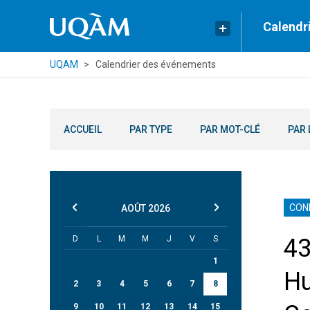
Calendr
UQAM
Calendrier des événements
ACCUEIL
PAR TYPE
PAR MOT-CLÉ
PAR 
CON
AOÛT
2026
D
L
M
M
J
V
S
43
1
Hu
2
3
4
5
6
7
8
9
10
11
12
13
14
15