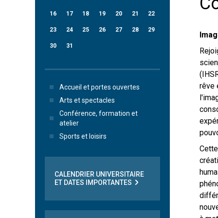
Co
16
17
18
19
20
21
22
23
24
25
26
27
28
29
Imag
30
31
Rejoi
scien
(IHSR
rêve 
Accueil et portes ouvertes
l'imag
Arts et spectacles
consc
Conférence, formation et
expér
atelier
pouvo
Sports et loisirs
Cette
créat
humai
CALENDRIER UNIVERSITAIRE
ET DATES IMPORTANTES
phéno
diffé
nouve