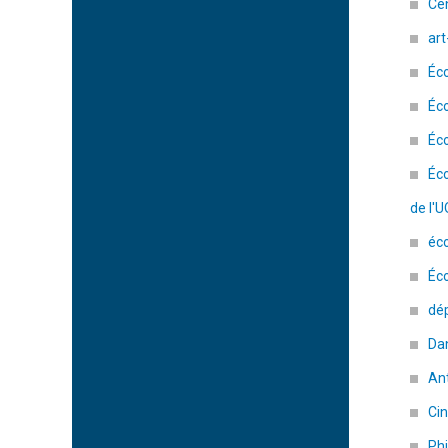
Cen
art
Éc
Éc
Éco
Éco
de l'
éco
Éc
dé
Da
An
Ci
Phi