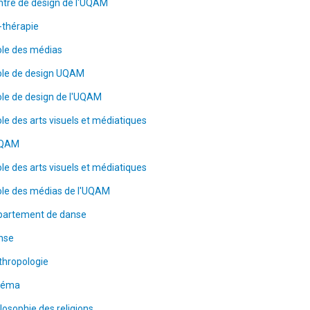
tre de design de l'UQAM
-thérapie
ole des médias
ole de design UQAM
le de design de l'UQAM
le des arts visuels et médiatiques
UQAM
le des arts visuels et médiatiques
ole des médias de l'UQAM
partement de danse
nse
thropologie
néma
losophie des religions