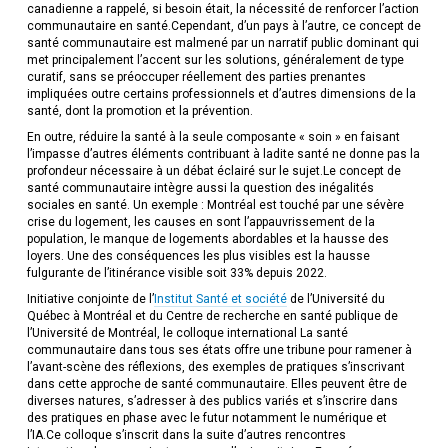
canadienne a rappelé, si besoin était, la nécessité de renforcer l’action
communautaire en santé.Cependant, d’un pays à l’autre, ce concept de
santé communautaire est malmené par un narratif public dominant qui
met principalement l’accent sur les solutions, généralement de type
curatif, sans se préoccuper réellement des parties prenantes
impliquées outre certains professionnels et d’autres dimensions de la
santé, dont la promotion et la prévention.
En outre, réduire la santé à la seule composante « soin » en faisant
l’impasse d’autres éléments contribuant à ladite santé ne donne pas la
profondeur nécessaire à un débat éclairé sur le sujet.Le concept de
santé communautaire intègre aussi la question des inégalités
sociales en santé. Un exemple : Montréal est touché par une sévère
crise du logement, les causes en sont l’appauvrissement de la
population, le manque de logements abordables et la hausse des
loyers. Une des conséquences les plus visibles est la hausse
fulgurante de l’itinérance visible soit 33% depuis 2022.
Initiative conjointe de l’
Institut Santé et société
de l’Université du
Québec à Montréal et du Centre de recherche en santé publique de
l’Université de Montréal, le colloque international La santé
communautaire dans tous ses états offre une tribune pour ramener à
l’avant-scène des réflexions, des exemples de pratiques s’inscrivant
dans cette approche de santé communautaire. Elles peuvent être de
diverses natures, s’adresser à des publics variés et s’inscrire dans
des pratiques en phase avec le futur notamment le numérique et
l’IA.Ce colloque s’inscrit dans la suite d’autres rencontres