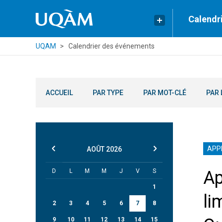
Calendr
UQAM
Calendrier des événements
ACCUEIL
PAR TYPE
PAR MOT-CLÉ
PAR 
APP
AOÛT
2026
D
L
M
M
J
V
S
Ap
1
li
2
3
4
5
6
7
8
9
10
11
12
13
14
15