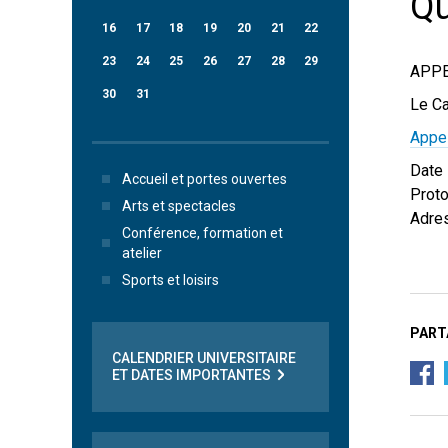
Q
16
17
18
19
20
21
22
23
24
25
26
27
28
29
APPE
30
31
Le Ca
Appel
Date 
Accueil et portes ouvertes
Proto
Arts et spectacles
Adres
Conférence, formation et
atelier
Sports et loisirs
PART
CALENDRIER UNIVERSITAIRE
ET DATES IMPORTANTES