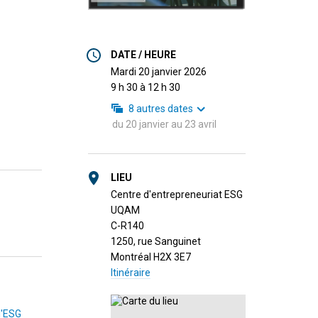
DATE / HEURE
mardi 20 janvier 2026
9 h 30 à 12 h 30
8
autres dates
du
20 janvier
au
23 avril
LIEU
Centre d'entrepreneuriat ESG
UQAM
C-R140
1250, rue Sanguinet
Montréal H2X 3E7
Itinéraire
l'ESG