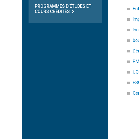
PROGRAMMES D’ÉTUDES ET
Ent
COURS CRÉDITÉS
Im
Inn
bo
Dé
PM
U
ES
Ce