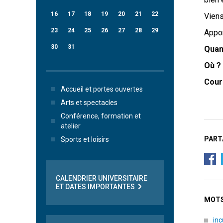
16
17
18
19
20
21
22
Viens
23
24
25
26
27
28
29
Appor
30
31
Quan
Où ?
Cour
Accueil et portes ouvertes
Arts et spectacles
Conférence, formation et
atelier
PART
Sports et loisirs
CALENDRIER UNIVERSITAIRE
ET DATES IMPORTANTES
MOTS
in