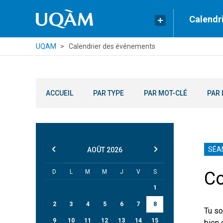
Calendr
UQAM
Calendrier des événements
ACCUEIL
PAR TYPE
PAR MOT-CLÉ
PAR 
SÉA
AOÛT
2026
D
L
M
M
J
V
S
Co
1
2
3
4
5
6
7
8
Tu so
9
10
11
12
13
14
15
bien 