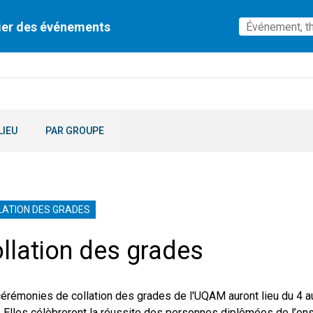
ier des événements
LIEU
PAR GROUPE
LATION DES GRADES
llation des grades
érémonies de collation des grades de l'UQAM auront lieu du 4 au
 Elles célèbreront la réussite des personnes diplômées de l’e