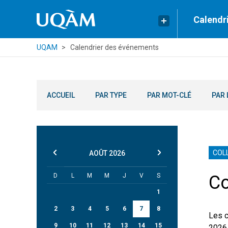
Calendr
UQAM
Calendrier des événements
ACCUEIL
PAR TYPE
PAR MOT-CLÉ
PAR 
COL
AOÛT
2026
D
L
M
M
J
V
S
Co
1
2
3
4
5
6
7
8
Les c
9
10
11
12
13
14
15
2026.