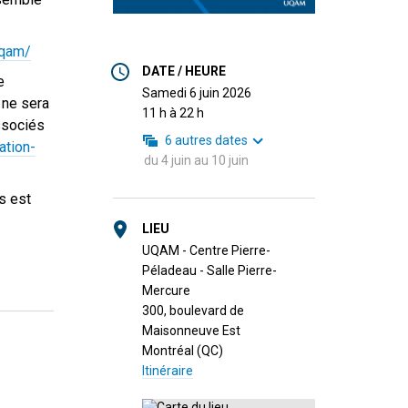
uqam/
DATE / HEURE
e
samedi 6 juin 2026
 ne sera
11 h à 22 h
ssociés
6
autres dates
ation-
du
4 juin
au
10 juin
s est
LIEU
UQAM - Centre Pierre-
Péladeau - Salle Pierre-
Mercure
300, boulevard de
Maisonneuve Est
Montréal (QC)
Itinéraire