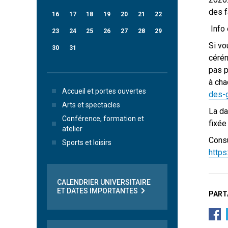
des f
16
17
18
19
20
21
22
Info 
23
24
25
26
27
28
29
Si vo
30
31
cérém
pas p
à cha
Accueil et portes ouvertes
des-
Arts et spectacles
La da
Conférence, formation et
fixée
atelier
Consu
Sports et loisirs
https
CALENDRIER UNIVERSITAIRE
ET DATES IMPORTANTES
PART