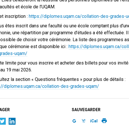
acultés et école de l’UQAM.
et inscription :
https://diplomes.uqam.ca/collation-des-grades-
us êtes inscrit dans une faculté ou une école comptant plus d’un
onie, une répartition par programme d’études a été effectuée. Il
ossible de choisir votre cérémonie. La liste des programmes a
que cérémonie est disponible ici :
https://diplomes.uqam.ca/coll
grades-uqam/
te limite pour vous inscrire et acheter des billets pour vos invité
 au 19 mai 2026.
ltez la section « Questions fréquentes » pour plus de détails :
://diplomes.uqam.ca/collation-des-grades-uqam/
AGER
SAUVEGARDER
iCal