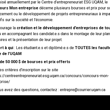
isé annuellement par le Centre d’entrepreneuriat ESG UQAM, le
ours Mon entreprise
décerne plusieurs bourses et prix pour s
ncement ou le développement de projets entrepreneuriaux à imp
ifs sur la société et l’économie.
courage la
création et le développement d’entreprises de tou
s
en accompagnant les candidat.e.s dans le montage de leur plan
aires et la présentation de leur projet.
rt à qui
: Les étudiant.e.s et diplômé.e.s de
TOUTES les facult
e de l’UQAM
de 50 000 $ de bourses et prix offerts
les critères d'inscription sur le site
ps://centreentrepreneuriat.esg.uqam.ca/concours/concours-mon-
prise/
us avez des questions, contactez : entrepre@courrier.uqam.ca