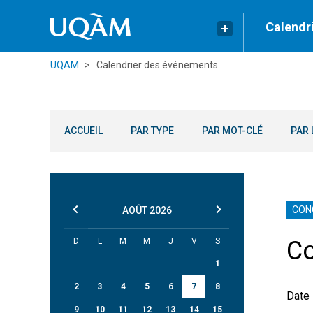
Calendr
UQAM
Calendrier des événements
ACCUEIL
PAR TYPE
PAR MOT-CLÉ
PAR 
CON
AOÛT
2026
D
L
M
M
J
V
S
Co
1
2
3
4
5
6
7
8
Date 
9
10
11
12
13
14
15