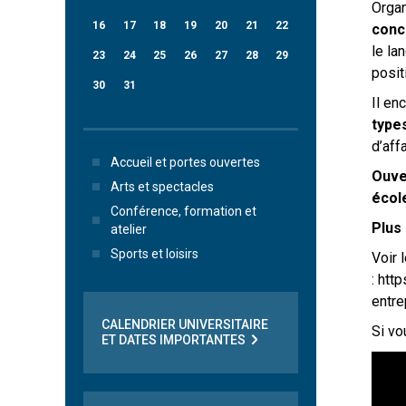
Organ
16
17
18
19
20
21
22
conc
le la
23
24
25
26
27
28
29
posit
30
31
Il en
type
d’aff
Accueil et portes ouvertes
Ouve
Arts et spectacles
écol
Conférence, formation et
Plus 
atelier
Sports et loisirs
Voir 
: htt
entre
CALENDRIER UNIVERSITAIRE
Si vo
ET DATES IMPORTANTES