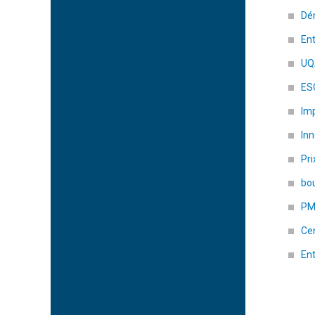
Dé
Ent
U
ES
Im
Inn
Pri
bo
PM
Ce
Ent