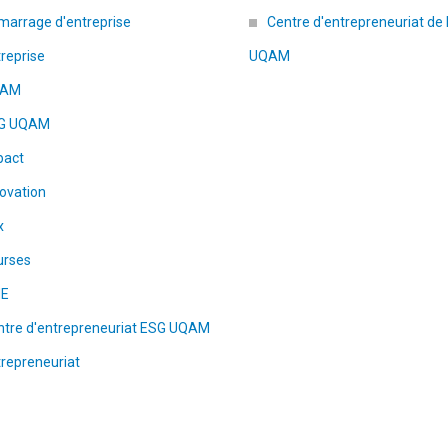
marrage d'entreprise
Centre d'entrepreneuriat de 
reprise
UQAM
QAM
G UQAM
pact
ovation
x
urses
E
ntre d'entrepreneuriat ESG UQAM
repreneuriat