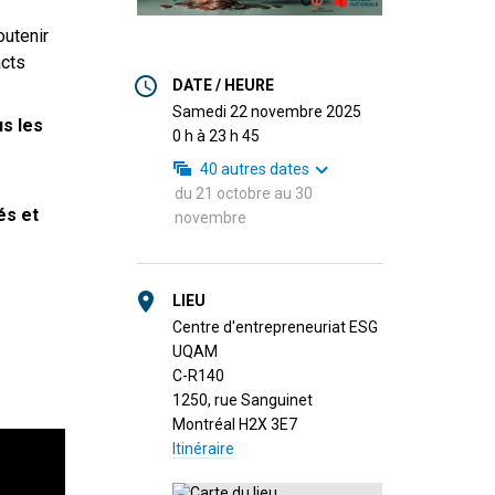
outenir
acts
DATE / HEURE
samedi 22 novembre 2025
s les
0 h à 23 h 45
40
autres dates
du
21 octobre
au
30
és et
novembre
LIEU
Centre d'entrepreneuriat ESG
UQAM
C-R140
1250, rue Sanguinet
Montréal H2X 3E7
Itinéraire