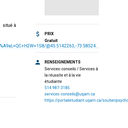
 situé à
PRIX
Gratuit
C3%A9al,+QC+H2W+1S8/@45.5142263,-73.58524…
RENSEIGNEMENTS
Services-conseils / Services à
la réussite et à la vie
étudiante
514 987-3185
services-conseils@uqam.ca
https://portailetudiant.uqam.ca/soutienpsych