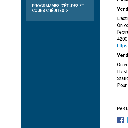
PROGRAMMES D’ÉTUDES ET
Vend
COURS CRÉDITÉS
L'act
On vo
l'ext
4200 
http
Vend
On vo
Il es
Stati
Pour 
PART