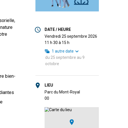
orielle,
 nature
DATE / HEURE
otre
vendredi 25 septembre 2026
11 h 30 à 15 h
1
autre date
du
25 septembre
au
9
octobre
re bien-
LIEU
udiantes
Parc du Mont-Royal
0
0
me