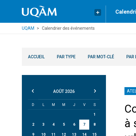
Calendr
UQAM
Calendrier des événements
ACCUEIL
PAR TYPE
PAR MOT-CLÉ
PAR 
ATEL
AOÛT
2026
D
L
M
M
J
V
S
Co
1
à 
2
3
4
5
6
7
8
9
10
11
12
13
14
15