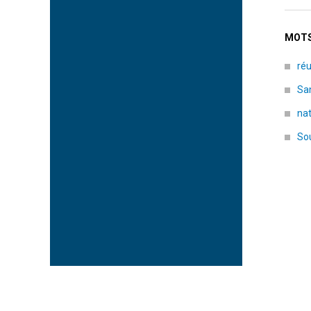
MOTS
réu
Sa
na
So