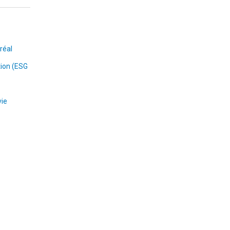
réal
tion (ESG
vie