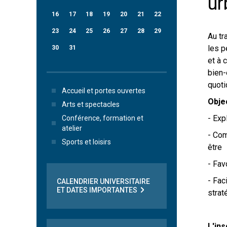
ur
16
17
18
19
20
21
22
23
24
25
26
27
28
29
Au tr
les p
30
31
et à 
bien-
quoti
Accueil et portes ouvertes
Objec
Arts et spectacles
- Exp
Conférence, formation et
atelier
- Com
Sports et loisirs
être
- Fav
- Fac
CALENDRIER UNIVERSITAIRE
ET DATES IMPORTANTES
strat
L'ins