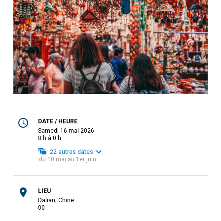
DATE / HEURE
samedi 16 mai 2026
0 h à 0 h
22
autres dates
du
10 mai
au
1er juin
LIEU
Dalian, Chine
0
0