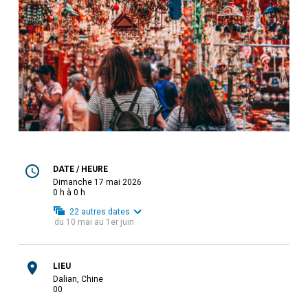
DATE / HEURE
dimanche 17 mai 2026
0 h à 0 h
22
autres dates
du
10 mai
au
1er juin
LIEU
Dalian, Chine
0
0