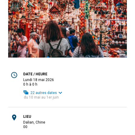
DATE / HEURE
lundi 18 mai 2026
0 h à 0 h
22
autres dates
du
10 mai
au
1er juin
LIEU
Dalian, Chine
0
0