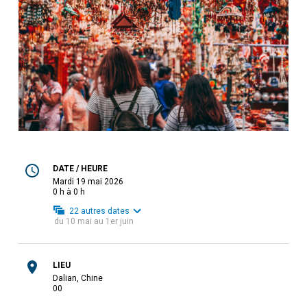
DATE / HEURE
mardi 19 mai 2026
0 h à 0 h
22
autres dates
du
10 mai
au
1er juin
LIEU
Dalian, Chine
0
0