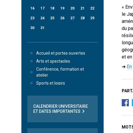
« Env
16
17
18
19
20
21
22
le Ja
23
24
25
26
27
28
29
aména
du pa
30
31
résil
longu
géogr
Accueil et portes ouvertes
et en 
Arts et spectacles
➔
En 
Conférence, formation et
atelier
Sports et loisirs
PART
CALENDRIER UNIVERSITAIRE
ET DATES IMPORTANTES
MOTS