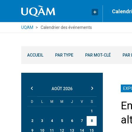
Calendr
UQAM
Calendrier des événements
ACCUEIL
PAR TYPE
PAR MOT-CLÉ
PAR 
EXP
AOÛT
2026
D
L
M
M
J
V
S
En
1
al
2
3
4
5
6
7
8
9
10
11
12
13
14
15