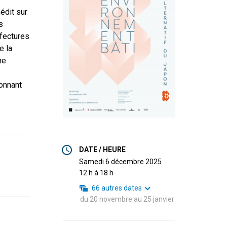
édit sur
s
fectures
e la
ne
çonnant
DATE / HEURE
samedi 6 décembre 2025
12 h à 18 h
66
autres dates
du
20 novembre
au
25 janvier