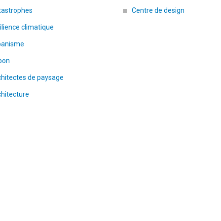
tastrophes
Centre de design
ilience climatique
banisme
pon
chitectes de paysage
hitecture