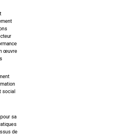
t
nement
ions
cteur
formance
en œuvre
s
ement
rmation
 social
 pour sa
ratiques
issus de