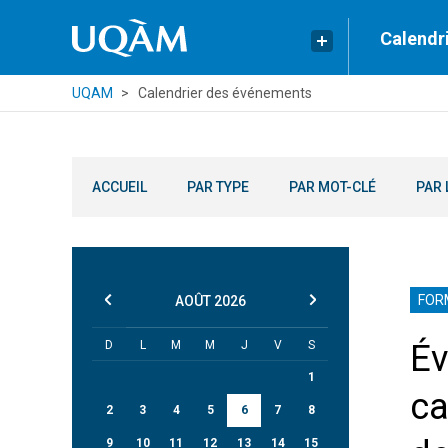
Calendr
UQAM
Calendrier des événements
ACCUEIL
PAR TYPE
PAR MOT-CLÉ
PAR 
FOR
AOÛT
2026
D
L
M
M
J
V
S
Év
1
ca
2
3
4
5
6
7
8
9
10
11
12
13
14
15