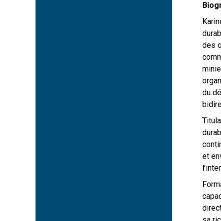
Biogr
Karin
durab
des o
comme
minie
organ
du dé
bidir
Titul
durab
conti
et en
l’inte
Forma
capac
direc
sa ri