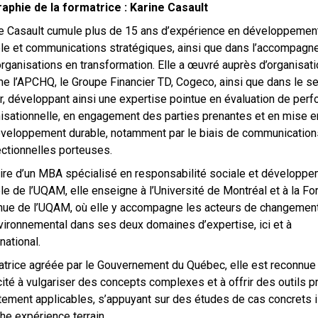
aphie de la formatrice : Karine Casault
e Casault cumule plus de 15 ans d’expérience en développemen
le et communications stratégiques, ainsi que dans l’accompag
rganisations en transformation. Elle a œuvré auprès d’organisat
 l’APCHQ, le Groupe Financier TD, Cogeco, ainsi que dans le se
r, développant ainsi une expertise pointue en évaluation de per
isationnelle, en engagement des parties prenantes et en mise 
veloppement durable, notamment par le biais de communication
ectionnelles porteuses.
aire d’un MBA spécialisé en responsabilité sociale et développ
le de l’UQAM, elle enseigne à l’Université de Montréal et à la Fo
nue de l’UQAM, où elle y accompagne les acteurs de changement
vironnemental dans ses deux domaines d’expertise, ici et à
rnational.
trice agréée par le Gouvernement du Québec, elle est reconnue
ité à vulgariser des concepts complexes et à offrir des outils p
tement applicables, s’appuyant sur des études de cas concrets 
che expérience terrain.