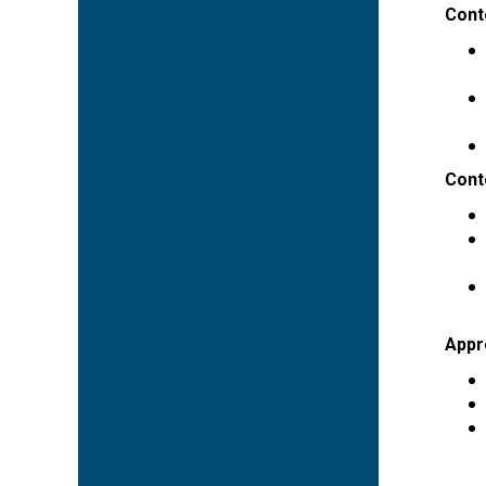
Cont
Cont
Appr