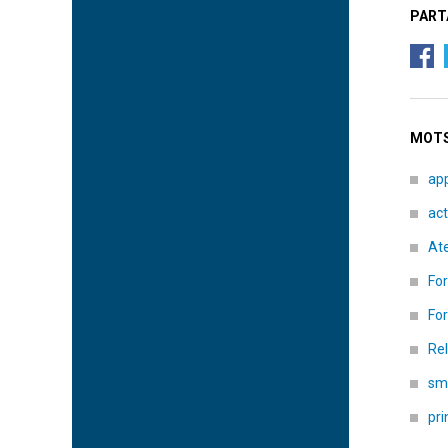
PART
MOTS
ap
act
Ate
Fo
Fo
Rel
sm
pri