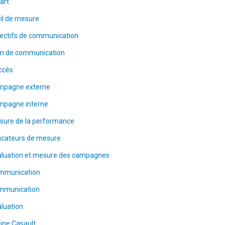
art
il de mesure
ectifs de communication
an de communication
ccès
mpagne externe
mpagne interne
sure de la performance
icateurs de mesure
aluation et mesure des campagnes
mmunication
mmunication
luation
ine Casault