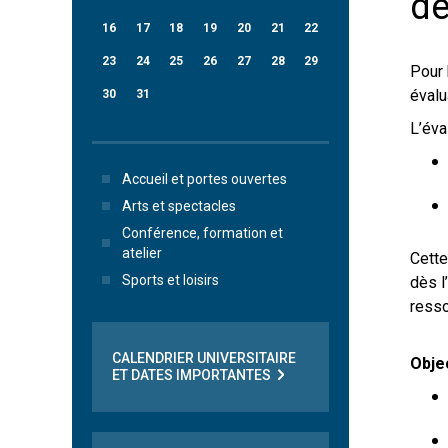
de
16
17
18
19
20
21
22
23
24
25
26
27
28
29
Pour 
évalu
30
31
L’éva
Accueil et portes ouvertes
Arts et spectacles
Conférence, formation et
atelier
Cette
Sports et loisirs
dès l
resso
CALENDRIER UNIVERSITAIRE
Obje
ET DATES IMPORTANTES