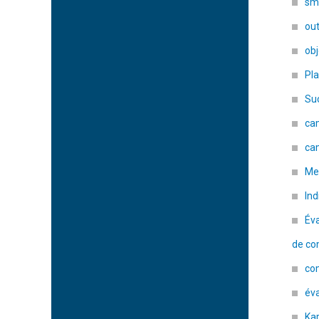
sm
out
obj
Pl
Su
ca
ca
Me
Ind
Év
de co
co
éva
Kar