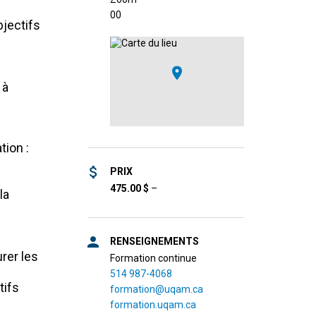
0
0
bjectifs
 à
tion :
PRIX
475.00
$
–
la
RENSEIGNEMENTS
urer les
Formation continue
514 987-4068
tifs
formation@uqam.ca
formation.uqam.ca