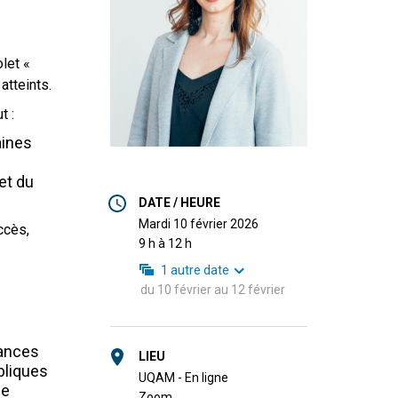
olet «
atteints.
t :
aines
et du
DATE / HEURE
mardi 10 février 2026
ccès,
9 h à 12 h
1
autre date
du
10 février
au
12 février
dances
LIEU
bliques
UQAM - En ligne
de
Zoom