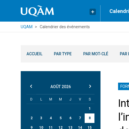
Calendr
UQAM
Calendrier des événements
ACCUEIL
PAR TYPE
PAR MOT-CLÉ
PAR 
FOR
AOÛT
2026
D
L
M
M
J
V
S
In
1
l’
2
3
4
5
6
7
8
9
10
11
12
13
14
15