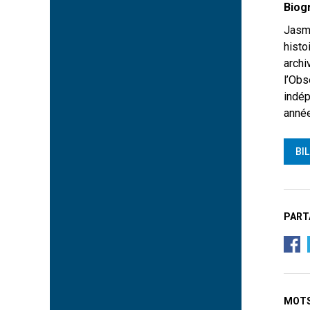
Biog
Jasmi
histo
archi
l’Obs
indép
anné
BI
PART
MOTS