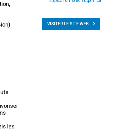
https://formation.uqam.ca
tion,
sion)
VISITER LE SITE WEB
aute
avoriser
ons
ais les