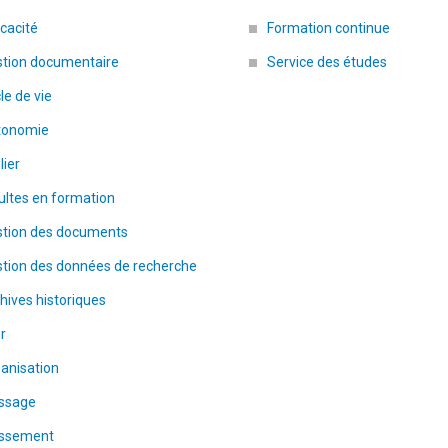
icacité
Formation continue
stion documentaire
Service des études
le de vie
tonomie
lier
ltes en formation
stion des documents
stion des données de recherche
hives historiques
er
anisation
assage
assement