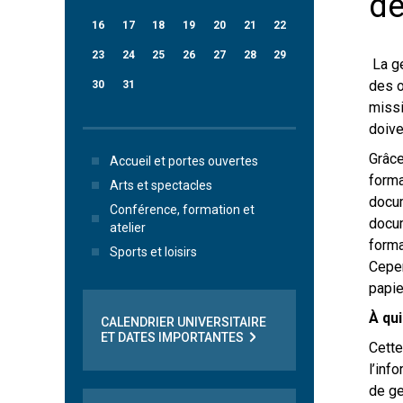
de
16
17
18
19
20
21
22
23
24
25
26
27
28
29
La ge
des o
30
31
missi
doive
Grâce
Accueil et portes ouvertes
forma
Arts et spectacles
docum
Conférence, formation et
docum
atelier
forma
Sports et loisirs
Cepen
papie
À qu
CALENDRIER UNIVERSITAIRE
ET DATES IMPORTANTES
Cette
l’inf
de ge