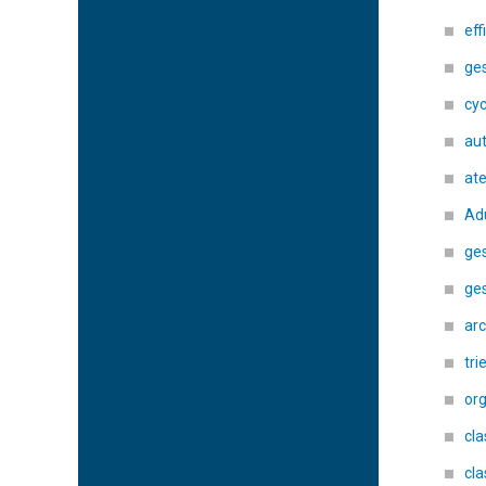
eff
ge
cyc
au
ate
Adu
ge
ge
arc
tri
org
cl
cl