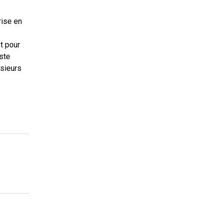
rise en
t pour
ste
usieurs