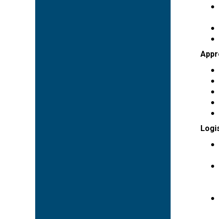
Appr
Logi