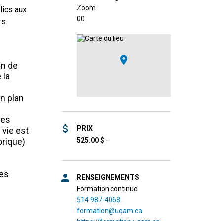
Zoom
lics aux
0
0
rs
in de
 la
n plan
des
PRIX
 vie est
orique)
525.00
$
–
des
RENSEIGNEMENTS
Formation continue
514 987-4068
formation@uqam.ca