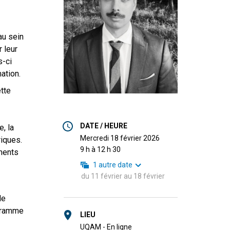
au sein
 leur
s-ci
ation.
tte
DATE / HEURE
, la
mercredi 18 février 2026
iques.
9 h à 12 h 30
ments
1
autre date
du
11 février
au
18 février
de
ogramme
LIEU
UQAM - En ligne