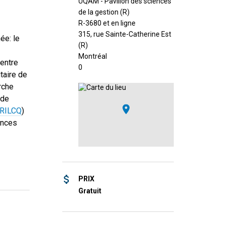
UQAM - Pavillon des sciences
de la gestion (R)
R-3680 et en ligne
315, rue Sainte-Catherine Est
ée: le
(R)
Montréal
Centre
0
itaire de
rche
 de
RILCQ
)
ences
PRIX
Gratuit