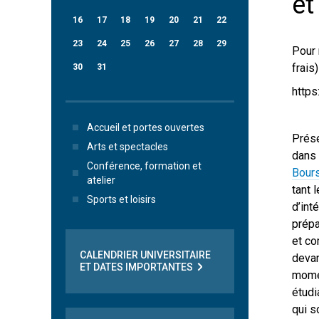
et
16
17
18
19
20
21
22
23
24
25
26
27
28
29
Pour 
frais
30
31
https
Accueil et portes ouvertes
Prése
Arts et spectacles
dans 
Conférence, formation et
Bours
atelier
tant 
Sports et loisirs
d’int
prépa
et co
CALENDRIER UNIVERSITAIRE
devan
ET DATES IMPORTANTES
momen
étudi
qui s