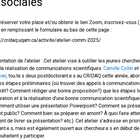
 sociales
réserver votre place et/ou obtenir le lien Zoom, inscrivez-vous 
) en remplissant le formulaire au bas de cette page :
://cridaq.uqam.ca/activite/atelier-comm-2025/
ntation de l’atelier : Cet atelier vise à outiller les jeunes cherche
la réalisation de communications scientifiques.
Camille Collin
et
ier
, tou.te.s deux postdoctorant.e.s au CRIDAQ cette année, abo
les étapes préliminaires (où trouver des appels à communication
érêt? Comment rédiger une bonne proposition?) que les étapes li
ration et à la réalisation d’une bonne communication scientifiqu
mment utiliser une présentation Powerpoint? Comment se prése
t public? Comment bien se préparer en amont? À quoi faire atten
t de livrer sa présentation? etc.). Cet atelier s’adresse en prior
ant.e.s, mais est également ouvert aux chercheur.e.s en début de 
ouhaitent y participer.