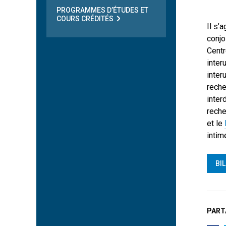
PROGRAMMES D’ÉTUDES ET
COURS CRÉDITÉS
Il s’
conjo
Centr
inter
inter
reche
inter
reche
et le
intim
BI
PART