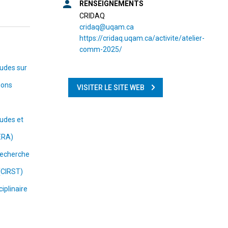
RENSEIGNEMENTS
CRIDAQ
cridaq@uqam.ca
https://cridaq.uqam.ca/activite/atelier-
comm-2025/
tudes sur
tions
VISITER LE SITE WEB
tudes et
ÉRA)
 recherche
 (CIRST)
iplinaire