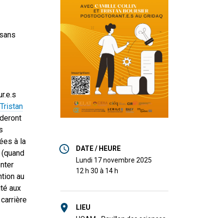
(sans
ur.e.s
Tristan
rderont
s
ées à la
DATE / HEURE
e (quand
lundi 17 novembre 2025
nter
12 h 30 à 14 h
tion au
ité aux
carrière
LIEU