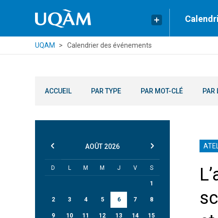
Calendr
UQAM
Calendrier des événements
ACCUEIL
PAR TYPE
PAR MOT-CLÉ
PAR 
ATEL
AOÛT
2026
D
L
M
M
J
V
S
L’
1
sc
2
3
4
5
6
7
8
9
10
11
12
13
14
15