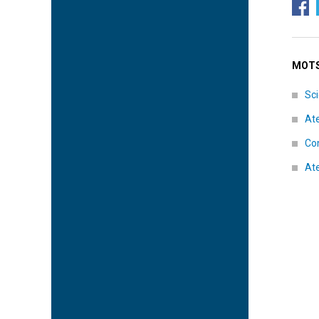
MOTS
Sci
At
Co
Ate