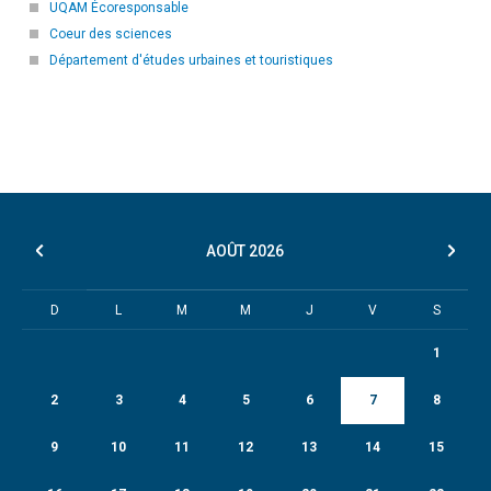
UQAM Écoresponsable
Coeur des sciences
Département d'études urbaines et touristiques
AOÛT
2026
D
L
M
M
J
V
S
1
2
3
4
5
6
7
8
9
10
11
12
13
14
15