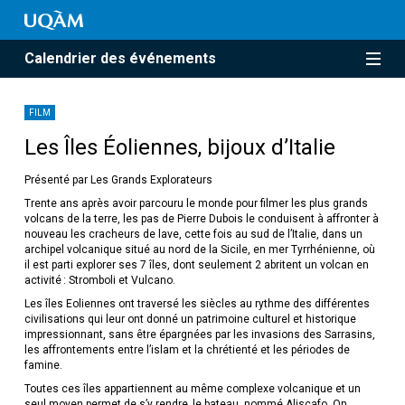
Calendrier des événements
FILM
Les Îles Éoliennes, bijoux d’Italie
Présenté par Les Grands Explorateurs
Trente ans après avoir parcouru le monde pour filmer les plus grands
volcans de la terre, les pas de Pierre Dubois le conduisent à affronter à
nouveau les cracheurs de lave, cette fois au sud de l’Italie, dans un
archipel volcanique situé au nord de la Sicile, en mer Tyrrhénienne, où
il est parti explorer ses 7 îles, dont seulement 2 abritent un volcan en
activité : Stromboli et Vulcano.
Les îles Eoliennes ont traversé les siècles au rythme des différentes
civilisations qui leur ont donné un patrimoine culturel et historique
impressionnant, sans être épargnées par les invasions des Sarrasins,
les affrontements entre l’islam et la chrétienté et les périodes de
famine.
Toutes ces îles appartiennent au même complexe volcanique et un
seul moyen permet de s’y rendre, le bateau, nommé Aliscafo. On