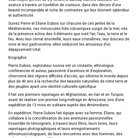
avance à travers un tourbillon de couleurs, dans des décors d’une
beauté incomparable et riche de contrastes qui leur donnent splendeur
et authenticité.
Suivez Pierre et Eliane Dubois sur chacune de ces perles de la
Méditerranée, ces minuscules îlots volcaniques surgis de la mer, nés
de la présence active des 4 éléments que sont l’air, l’eau, la terre et le
feu. Avec leur climat ensoleillé, leurs eaux cristallines, leur douceur de
vivre et leur gastronomie, elles séduiront les amoureux d’un
dépaysement total.
Biographie
Pierre Dubois, explorateur suisse est un cinéaste, ethnologue,
conférencier et auteur, passionné d’aventure et d’exploration,
chevronné des régions difficiles d’accès, qui sillonne le monde depuis
plus de 40 ans à la recherche des beautés naturelles de notre terre et
des peuples ayant une identité culturelle spécifique.
Il fait ses premiers reportages en Afghanistan, en Iran et en Turquie,
avant de réaliser son premier long-métrage en Amazonie, lors d’une
expédition de 13 mois en solitaire auprès des Amérindiens.
En expédition, Pierre Dubois fait équipe avec sa femme, Éliane, qui
collabore à la concrétisation de ses aventures passionnelles.
Ensemble ils témoignent, à travers leurs films, leurs livres, leurs
reportages photographiques et leurs enregistrements
ethnomusicologiques, de leurs rencontres avec des hommes, des