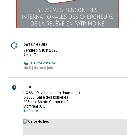
DATE / HEURE
vendredi 5 juin 2026
9 h à 17 h
1
autre date
du
5 juin
au
6 juin
LIEU
UQAM - Pavillon Judith-Jasmin (J)
J-2805 (Salle des boiseries)
405, rue Sainte-Catherine Est
Montréal (QC)
Itinéraire