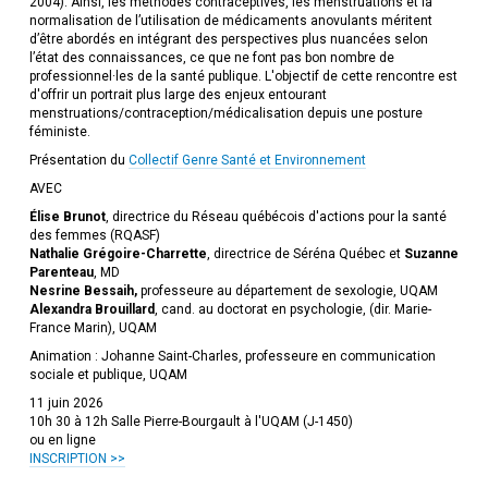
2004). Ainsi, les méthodes contraceptives, les menstruations et la
normalisation de l’utilisation de médicaments anovulants méritent
d’être abordés en intégrant des perspectives plus nuancées selon
l’état des connaissances, ce que ne font pas bon nombre de
professionnel·les de la santé publique. L'objectif de cette rencontre est
d'offrir un portrait plus large des enjeux entourant
menstruations/contraception/médicalisation depuis une posture
féministe.
Présentation du
Collectif Genre Santé et Environnement
AVEC
Élise Brunot
, directrice du Réseau québécois d'actions pour la santé
des femmes (RQASF)
Nathalie Grégoire-Charrette
, directrice de Séréna Québec et
Suzanne
Parenteau
, MD
Nesrine Bessaih,
professeure au département de sexologie, UQAM
Alexandra Brouillard
, cand. au doctorat en psychologie, (dir. Marie-
France Marin), UQAM
Animation : Johanne Saint-Charles, professeure en communication
sociale et publique, UQAM
11 juin 2026
10h 30 à 12h Salle Pierre-Bourgault à l'UQAM (J-1450)
ou en ligne
INSCRIPTION >>