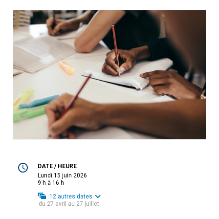
DATE / HEURE
lundi 15 juin 2026
9 h à 16 h
12
autres dates
du
27 avril
au
27 juillet