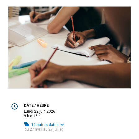
DATE / HEURE
lundi 22 juin 2026
9 h à 16 h
12
autres dates
du
27 avril
au
27 juillet